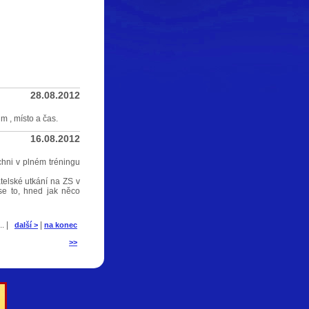
28.08.2012
 , místo a čas.
16.08.2012
ichni v plném tréningu
átelské utkání na ZS v
se to, hned jak něco
... |
|
další >
na konec
>>