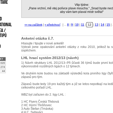
NTÁŘE
Vtip týdne:
„Pane vrchní, mě vtej polívce plave moucha.“ „Snad byste nech
aby vám tam plaval mistr světa!“
nd
ational
|
| ...
8
|
9
|
10
|
11
|
12
|
13
|
14
|
15
| 
<< na začátek
< předchozí
ea /
tipů
Anketní otázka č.7.
Hlasujte / tipujte v nové anketě!
)
Vybrali jsme opakování anketní otázky z roku 2010, jelikož ta 
úspěchem.
LHL hrací systém 2012/13 (návrh)
KY
1) Návrh struktury LHL 2012/13–Při ůčasti 36 týmů bude první ko
 020
výkonnostně rozdílných ligách o 12 týmech.
274
44
Ve druhém kole budou na základě výsledků kola prvního ligy čtyři
zápasů pro tým.
Zápasů bude tedy 19 pro každý tým a již se letos nepotkají na le
celkového pořadí LHL.
WBZ byl zařazen do 2. ligy LHL :
1 HC Flyers Česká Třebová
2 HC Horní Třešňovec
3 Auto Štefan (Trnávka)
4 H.C. Svitaváci