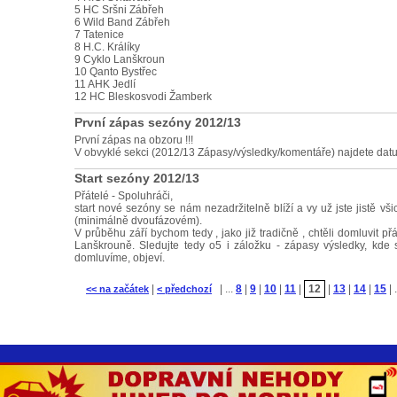
5 HC Sršni Zábřeh
6 Wild Band Zábřeh
7 Tatenice
8 H.C. Králíky
9 Cyklo Lanškroun
10 Qanto Bystřec
11 AHK Jedlí
12 HC Bleskosvodi Žamberk
První zápas sezóny 2012/13
První zápas na obzoru !!!
V obvyklé sekci (2012/13 Zápasy/výsledky/komentáře) najdete datum
Start sezóny 2012/13
Přátelé - Spoluhráči,
start nové sezóny se nám nezadržitelně blíží a vy už jste jistě vš
(minimálně dvoufázovém).
V průběhu září bychom tedy , jako již tradičně , chtěli domluvit př
Lanškrouně. Sledujte tedy o5 i záložku - zápasy výsledky, kde 
domluvíme, objeví.
|
| ...
8
|
9
|
10
|
11
|
12
|
13
|
14
|
15
| 
<< na začátek
< předchozí