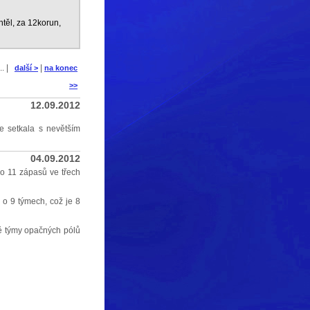
těl, za 12korun,
... |
|
další >
na konec
>>
12.09.2012
se setkala s nevětším
04.09.2012
lo 11 zápasů ve třech
 o 9 týmech, což je 8
dě týmy opačných pólů