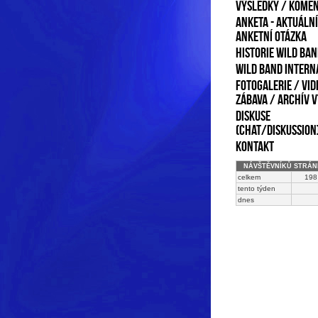
VÝSLEDKY / KOME
Anketa - aktuální
anketní otázka
Historie Wild Ba
Wild Band intern
Fotogalerie / Vid
Zábava / Archív v
Diskuse
(chat/diskussion
Kontakt
NÁVŠTĚVNÍKŮ STRÁN
celkem
198
tento týden
dnes