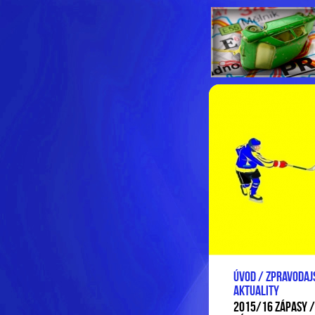
Úvod / zpravodajs
aktuality
2015/16 ZÁPASY /