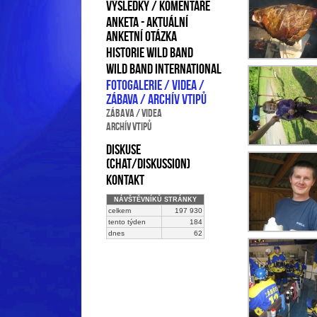
VÝSLEDKY / KOMENTÁŘE
Anketa - aktuální
anketní otázka
Historie Wild Band
Wild Band international
Fotogalerie / Videa /
Zábava / Archív vtipů
Zábava / Videa
ARCHÍV VTIPŮ
Diskuse
(chat/diskussion)
Kontakt
NÁVŠTĚVNÍKŮ STRÁNKY
celkem
197 930
tento týden
184
dnes
62