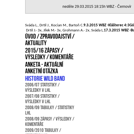
neděle 29.03.2015 18:15h WBZ - Černovír
Sváda L., Drtil J., Kocian M., Bartoň C.
9.3.2015 WBZ -Klášterec 4:3G
Drtil J.- 3x, Jílek M.- 3x, Grohmann A.- 2x, Sváda L.
17.3.2015 WBZ -Bu
Úvod / zpravodajství /
aktuality
2015/16 ZÁPASY /
VÝSLEDKY / KOMENTÁŘE
Anketa - aktuální
anketní otázka
Historie Wild Band
2006/07 statistiky /
výsledky v LHL
2007/08 statistiky /
výsledky v LHL
2008/09 Tabulky / statistiky
LHL
2008/09 Zápasy / výsledky /
komentáře
2009/2010 Tabulky /