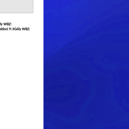
óly WBZ:
ldoci 9:3Góly WBZ: