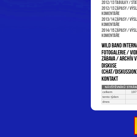
2012/13 Tabulky / sta
2012/13 Zápasy / výsl
komentáře
2013/14 Zápasy / výsl
komentáře
2014/15 Zápasy / výsl
komentáře
Wild Band intern
Fotogalerie / Vid
Zábava / Archív v
Diskuse
(chat/diskussion
Kontakt
NÁVŠTĚVNÍKŮ STRÁN
celkem
197
tento týden
dnes