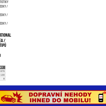
tistiky
edky /
edky /
edky /
ational
ea /
tipů
)
KY
 876
130
8