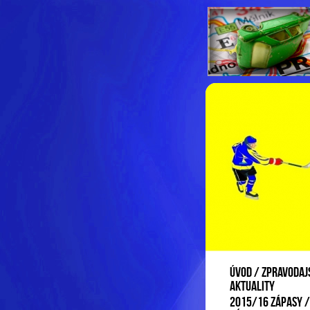
Úvod / zpravodajs
aktuality
2015/16 ZÁPASY /