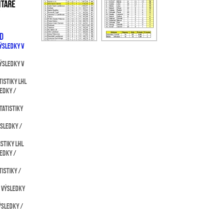
NTÁŘE
nd
výsledky v
výsledky v
tistiky LHL
edky /
tatistiky
ýsledky /
istiky LHL
edky /
tistiky /
/ výsledky
ýsledky /