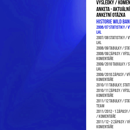
VÝSLEDKY / KOME
Anketa - aktuální
anketní otázka
Historie Wild Ba
2006/07 statistiky / 
LHL
2007/08 statistiky / 
LHL
2008/09 Tabulky / sta
2008/09 Zápasy / výsl
komentáře
2009/2010 Tabulky / s
LHL
2009/2010 Zápasy / v
komentáře
2010/11 Tabulky, stat
2010/11 Zápasy / výsl
komentáře
2011/12 Tabulky / sta
team
2011/2012 - 1 Zápasy 
/ komentáře
2011/12 - 2 Zápasy / v
komentáře