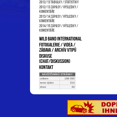
2012/13 Tabulky / statistiky
2012/13 Zápasy / výsledky /
komentáře
2013/14 Zápasy / výsledky /
komentáře
2014/15 Zápasy / výsledky /
komentáře
Wild Band international
Fotogalerie / Videa /
Zábava / Archív vtipů
Diskuse
(chat/diskussion)
Kontakt
NÁVŠTĚVNÍKŮ STRÁNKY
celkem
198 060
tento týden
314
dnes
34